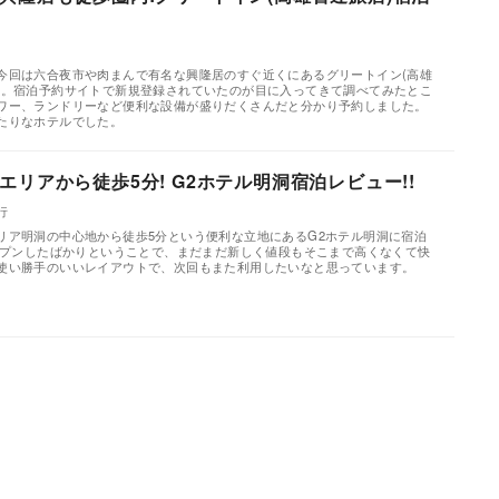
今回は六合夜市や肉まんで有名な興隆居のすぐ近くにあるグリートイン(高雄
た。宿泊予約サイトで新規登録されていたのが目に入ってきて調べてみたとこ
ワー、ランドリーなど便利な設備が盛りだくさんだと分かり予約しました。
たりなホテルでした。
リアから徒歩5分! G2ホテル明洞宿泊レビュー!!
行
リア明洞の中心地から徒歩5分という便利な立地にあるG2ホテル明洞に宿泊
オープンしたばかりということで、まだまだ新しく値段もそこまで高くなくて快
使い勝手のいいレイアウトで、次回もまた利用したいなと思っています。