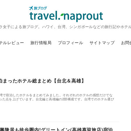
ラ女子による旅ブログ。ハワイ、台湾、シンガポールなどの旅行記やホテ
テルレビュー
旅行情報局
プロフィール
サイトマップ
お問
泊まったホテル総まとめ【台北＆高雄】
台湾で宿泊したホテルをまとめてみました。それぞれのホテルの感想だけでな
った点を上げています。台北編と高雄編の2部構成です。台湾でのホテル選び
。
興隆居も徒歩圏内!グリートイン(高雄喜迎旅店)宿泊