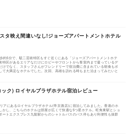
スタ映え間違いなし!ジョーズアパートメントホテル
徒歩約5分で、駁二芸術特区もすぐ近くにある「ジョーズアパートメントホテ
術特区があるエリアなだけにロビーやフロントから客室内まで凝っているデ
だけでなく、スタッフさんがフレンドリーで宿泊費に含まれている朝食もボ
して大満足なホテルでした。次回、高雄を訪れる時もまた泊まってみたいと
コック) ロイヤルプラザホテル宿泊レビュー
エリアにあるロイヤルプラザホテル(帝京酒店)に宿泊してみました。香港のホ
しかし、こちらのホテルは部屋が広くて快適な5つ星ホテル。旺角東駅とショ
ポートエクスプレス九龍駅からのシャトルバスのバス停もあり利便性も抜群