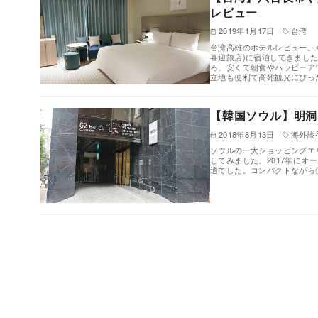
レビュー
2019年1月17日
台湾
台湾高雄のホテルレビュー。
喜迎旅店)に宿泊してきまし
ろ、安くて朝食やハッピーア
立地も便利で高雄観光にぴっ
【韓国ソウル】明洞エ
2018年8月13日
海外旅
ソウルの一大ショッピングエ
してみました。2017年に
適でした。コンパクトながら