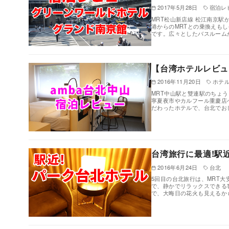
2017年5月28日
宿泊レ
MRT松山新店線 松江南京
港からのMRTとの乗換えも
です。広々としたバスルーム
【台湾ホテルレビュ
2016年11月20日
ホテ
MRT中山駅と雙連駅のちょ
寧夏夜市やカルフール重慶店
だわったホテルで、台北でお
台湾旅行に最適!駅
2016年6月24日
台北
5回目の台北旅行は、MRT
で、静かでリラックスできる
で、大晦日の花火も見えるかも