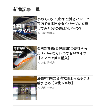
新着記事一覧
初めてのタイ旅行!空港とバンコク
市内で日本円をタイバーツに両替
してみた!その差は何バーツ?
旅行情報局
台湾新幹線(台湾高鐵)の割引きっ
ぷ!kkdayならいつでも20%オフ!
【スマホで簡単購入】
旅行情報局
過去8年間に台湾で泊まったホテル
総まとめ【台北＆高雄】
海外ホテル