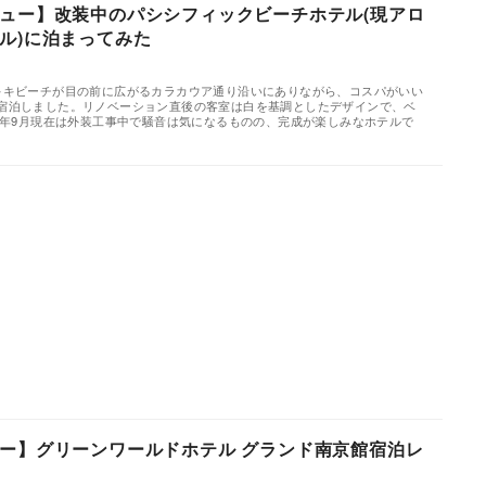
ュー】改装中のパシシフィックビーチホテル(現アロ
ル)に泊まってみた
キキビーチが目の前に広がるカラカウア通り沿いにありながら、コスパがいい
宿泊しました。リノベーション直後の客室は白を基調としたデザインで、ベ
17年9月現在は外装工事中で騒音は気になるものの、完成が楽しみなホテルで
ー】グリーンワールドホテル グランド南京館宿泊レ