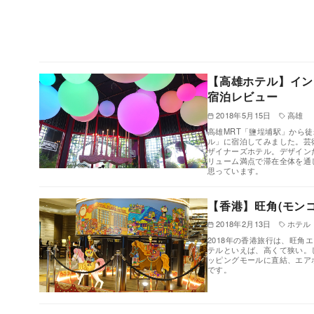
【高雄ホテル】イン
宿泊レビュー
2018年5月15日
高雄
高雄MRT「鹽埕埔駅」から
ル」に宿泊してみました。芸
ザイナーズホテル。デザイン
リューム満点で滞在全体を通
思っています。
【香港】旺角(モン
2018年2月13日
ホテル
2018年の香港旅行は、旺角
テルといえば、高くて狭い。
ッピングモールに直結、エア
です。