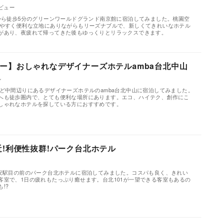
ビュー
駅から徒歩5分のグリーンワールドグランド南京館に宿泊してみました。桃園空
しやすく便利な立地にありながらもリーズナブルで、新しくてきれいなホテル
があり、夜疲れて帰ってきた後もゆっくりとリラックスできます。
ー】おしゃれなデザイナーズホテルamba台北中山
ル
うど中間辺りにあるデザイナーズホテルのamba台北中山に宿泊してみました。
へも徒歩圏内で、とても便利な場所にあります。エコ、ハイテク、創作にこ
しゃれなホテルを探している方におすすめです。
近!利便性抜群!パーク台北ホテル
大安駅目の前のパーク台北ホテルに宿泊してみました。コスパも良く、きれい
客室で、1日の疲れもたっぷり癒せます。台北101が一望できる客室もあるの
!?