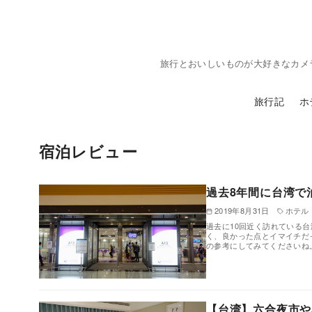
コ
ン
テ
旅行とおいしいものが大好きなカメ
ン
ツ
旅行記
ホ
へ
移
動
宿泊レビュー
過去8年間に台湾で
2019年8月31日
ホテル
過去に10回近く訪れている
く、良かった点とイマイチだ
の参考にしてみてくださいね
【台湾】六合夜市や