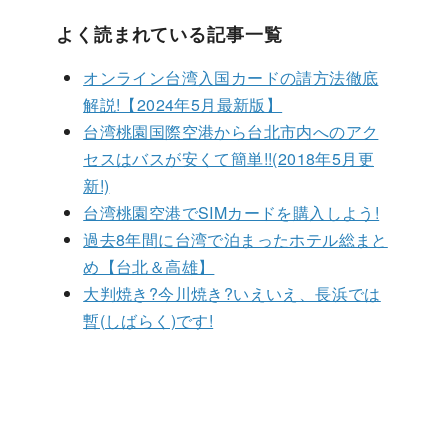
よく読まれている記事一覧
オンライン台湾入国カードの請方法徹底
解説!【2024年5月最新版】
台湾桃園国際空港から台北市内へのアク
セスはバスが安くて簡単!!(2018年5月更
新!)
台湾桃園空港でSIMカードを購入しよう!
過去8年間に台湾で泊まったホテル総まと
め【台北＆高雄】
大判焼き?今川焼き?いえいえ、長浜では
暫(しばらく)です!