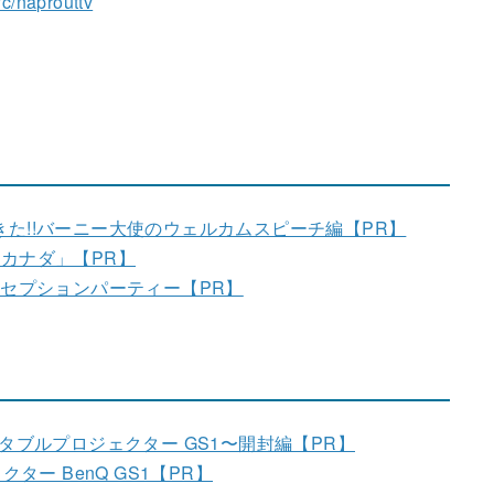
c/naprouttv
きた!!バーニー大使のウェルカムスピーチ編【PR】
るカナダ」【PR】
レセプションパーティー【PR】
ータブルプロジェクター GS1〜開封編【PR】
ター BenQ GS1【PR】