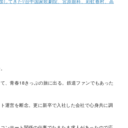
加してきた!/台中国家歌劇院、宮原眼科、彩虹眷村、高
ー。
て、青春18きっぷの旅に出る。鉄道ファンでもあった
。
イト運営を断念。更に新卒で入社した会社で心身共に調
、コンサート関係の仕事でたまたま求人があったので応