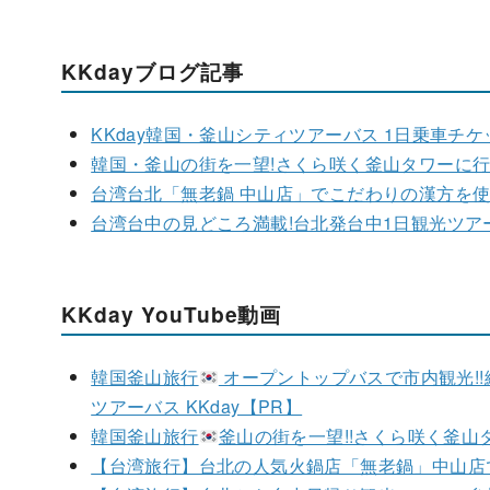
KKdayブログ記事
KKday韓国・釜山シティツアーバス 1日乗車チ
韓国・釜山の街を一望!さくら咲く釜山タワーに行って
台湾台北「無老鍋 中山店」でこだわりの漢方を使っ
台湾台中の見どころ満載!台北発台中1日観光ツアーに
KKday YouTube動画
韓国釜山旅行
オープントップバスで市内観光!
ツアーバス KKday【PR】
韓国釜山旅行
釜山の街を一望!!さくら咲く釜山タワ
【台湾旅行】台北の人気火鍋店「無老鍋」中山店で豪華