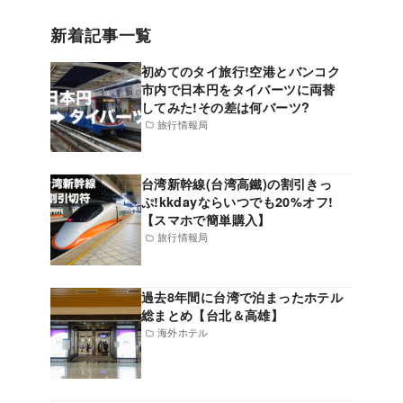
新着記事一覧
初めてのタイ旅行!空港とバンコク
市内で日本円をタイバーツに両替
してみた!その差は何バーツ?
旅行情報局
台湾新幹線(台湾高鐵)の割引きっ
ぷ!kkdayならいつでも20%オフ!
【スマホで簡単購入】
旅行情報局
過去8年間に台湾で泊まったホテル
総まとめ【台北＆高雄】
海外ホテル