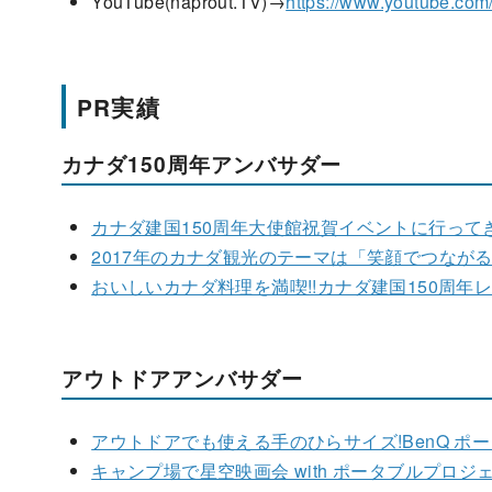
YouTube(naprout.TV)→
https://www.youtube.com/
PR実績
カナダ150周年アンバサダー
カナダ建国150周年大使館祝賀イベントに行って
2017年のカナダ観光のテーマは「笑顔でつなが
おいしいカナダ料理を満喫!!カナダ建国150周年
アウトドアアンバサダー
アウトドアでも使える手のひらサイズ!BenQ ポ
キャンプ場で星空映画会 with ポータブルプロジェク