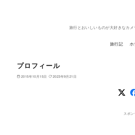
コ
ン
テ
旅行とおいしいものが大好きなカメ
ン
ツ
旅行記
ホ
へ
移
動
プロフィール
2015年10月15日
2023年9月21日
スポン