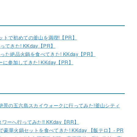
ケットで初めての釜山を満喫!【PR】
きた! KKday【PR】
た絶品火鍋を食べてきた! KKday【PR】
参加してきた! KKday【PR】
!絶景の五六島スカイウォークに行ってみた!釜山シティ
ーへ行ってみた!! KKday【RR】
火鍋セットを食べてきた! KKday 【飯テロ】- PR