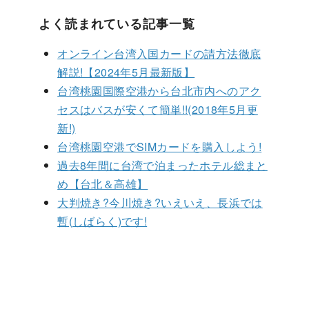
よく読まれている記事一覧
オンライン台湾入国カードの請方法徹底
解説!【2024年5月最新版】
台湾桃園国際空港から台北市内へのアク
セスはバスが安くて簡単!!(2018年5月更
新!)
台湾桃園空港でSIMカードを購入しよう!
過去8年間に台湾で泊まったホテル総まと
め【台北＆高雄】
大判焼き?今川焼き?いえいえ、長浜では
暫(しばらく)です!