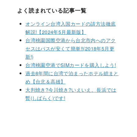
よく読まれている記事一覧
オンライン台湾入国カードの請方法徹底
解説!【2024年5月最新版】
台湾桃園国際空港から台北市内へのアク
セスはバスが安くて簡単!!(2018年5月更
新!)
台湾桃園空港でSIMカードを購入しよう!
過去8年間に台湾で泊まったホテル総まと
め【台北＆高雄】
大判焼き?今川焼き?いえいえ、長浜では
暫(しばらく)です!