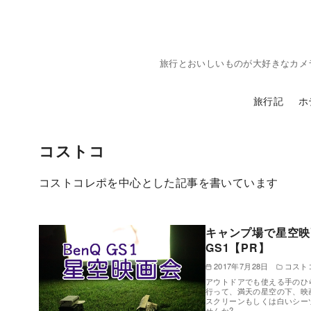
コ
ン
テ
旅行とおいしいものが大好きなカメ
ン
ツ
旅行記
ホ
へ
移
動
コストコ
コストコレポを中心とした記事を書いています
キャンプ場で星空映画
GS1【PR】
2017年7月28日
コスト
アウトドアでも使える手のひら
行って、満天の星空の下、映
スクリーンもしくは白いシー
せんか?