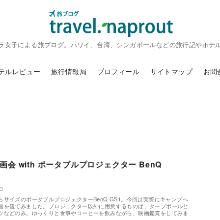
ラ女子による旅ブログ。ハワイ、台湾、シンガポールなどの旅行記やホテ
テルレビュー
旅行情報局
プロフィール
サイトマップ
お問
会 with ポータブルプロジェクター BenQ
コ
サイズのポータブルプロジェクターBenQ GS1。今回は実際にキャンプへ
画を観てみました。プロジェクター以外に用意するものは、タープポールと
ツなどのみ。ゆっくりと食事やコーヒーを飲みながら、映画鑑賞をしてみま