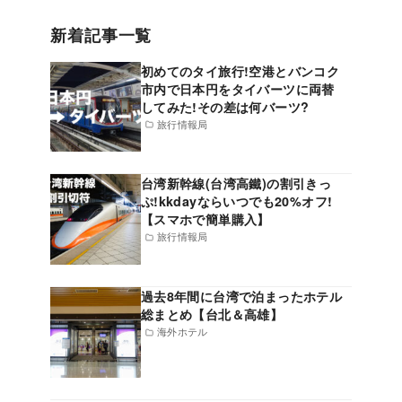
新着記事一覧
初めてのタイ旅行!空港とバンコク
市内で日本円をタイバーツに両替
してみた!その差は何バーツ?
旅行情報局
台湾新幹線(台湾高鐵)の割引きっ
ぷ!kkdayならいつでも20%オフ!
【スマホで簡単購入】
旅行情報局
過去8年間に台湾で泊まったホテル
総まとめ【台北＆高雄】
海外ホテル