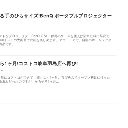
る手のひらサイズ!BenQ ポータブルプロジェクター
】
コ
トなプロジェクターBenQ GS1。付属のケースを使えば防水仕様に早変わ
も60インチの大画面で映画を楽しめます。アウトドアで、自宅のホームシアタ
商品です。
ら1ヶ月!コストコ岐阜羽島店へ再び!
トコ
場所にコストコができて、間もなく1ヶ月。喜び勇んでオープン初日に行った
激混みだったのですが、そろそろ1ヶ月…