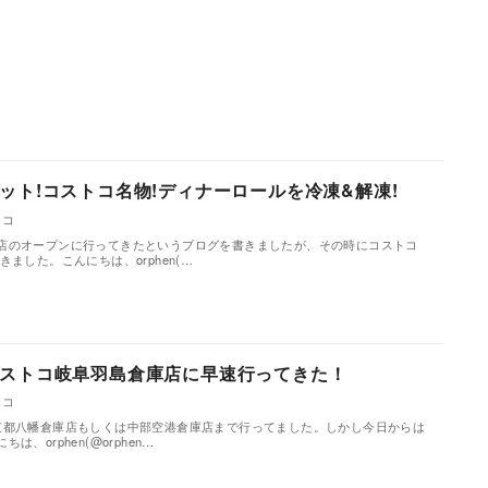
ット!コストコ名物!ディナーロールを冷凍&解凍!
トコ
店のオープンに行ってきたというブログを書きましたが、その時にコストコ
ました。こんにちは、orphen(…
ストコ岐阜羽島倉庫店に早速行ってきた！
トコ
京都八幡倉庫店もしくは中部空港倉庫店まで行ってました。しかし今日からは
、orphen(@orphen…