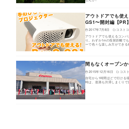
アウトドアでも使え
GS1〜開封編【PR
2017年7月8日
コスト
アウトドアでも使えるコンパク
り。わずか1mの投射距離で
ーで色々な楽しみ方ができる
間もなくオープンか
2015年12月16日
コス
自宅から1時間ほどで行ける
時は、道路も渋滞しまくりで