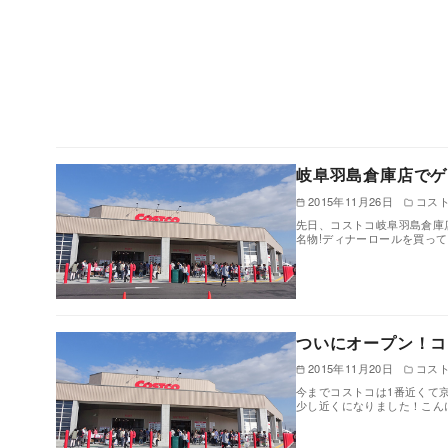
岐阜羽島倉庫店でゲ
2015年11月26日
コス
先日、コストコ岐阜羽島倉庫
名物!ディナーロールを買ってき
ついにオープン！コ
2015年11月20日
コス
今までコストコは1番近くて
少し近くになりました！こんにちは