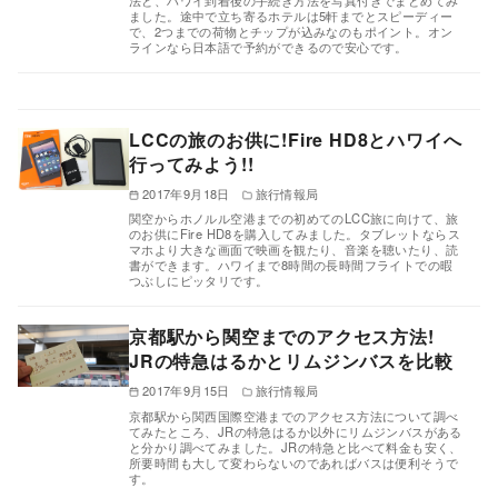
法と、ハワイ到着後の手続き方法を写真付きでまとめてみ
ました。途中で立ち寄るホテルは5軒までとスピーディー
で、2つまでの荷物とチップが込みなのもポイント。オン
ラインなら日本語で予約ができるので安心です。
LCCの旅のお供に!Fire HD8とハワイへ
行ってみよう!!
2017年9月18日
旅行情報局
関空からホノルル空港までの初めてのLCC旅に向けて、旅
のお供にFire HD8を購入してみました。タブレットならス
マホより大きな画面で映画を観たり、音楽を聴いたり、読
書ができます。ハワイまで8時間の長時間フライトでの暇
つぶしにピッタリです。
京都駅から関空までのアクセス方法!
JRの特急はるかとリムジンバスを比較
2017年9月15日
旅行情報局
京都駅から関西国際空港までのアクセス方法について調べ
てみたところ、JRの特急はるか以外にリムジンバスがある
と分かり調べてみました。JRの特急と比べて料金も安く、
所要時間も大して変わらないのであればバスは便利そうで
す。