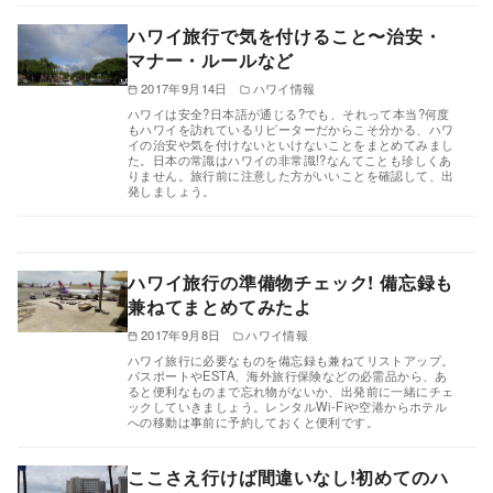
ハワイ旅行で気を付けること〜治安・
マナー・ルールなど
2017年9月14日
ハワイ情報
ハワイは安全?日本語が通じる?でも、それって本当?何度
もハワイを訪れているリピーターだからこそ分かる、ハワ
イの治安や気を付けないといけないことをまとめてみまし
た。日本の常識はハワイの非常識!?なんてことも珍しくあ
りません。旅行前に注意した方がいいことを確認して、出
発しましょう。
ハワイ旅行の準備物チェック! 備忘録も
兼ねてまとめてみたよ
2017年9月8日
ハワイ情報
ハワイ旅行に必要なものを備忘録も兼ねてリストアップ。
パスポートやESTA、海外旅行保険などの必需品から、あ
ると便利なものまで忘れ物がないか、出発前に一緒にチェ
ックしていきましょう。レンタルWi-Fiや空港からホテル
への移動は事前に予約しておくと便利です。
ここさえ行けば間違いなし!初めてのハ