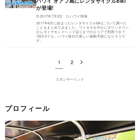
ハワイ オアフ島にレンタサイクルbiki
が登場!
2017年7月2日
ハワイ情報
2017年6月に始まったレンタサイクルbikiについて調べた
ことをまとめてみました。ワイキキを中心にダウンタウン
からダイヤモンドヘッド辺りまでのエリアで利用できて、
1回3.5ドル。ハワイ旅行の新しい移動手段になりそうで
す。
1
2
スポンサーリンク
プロフィール