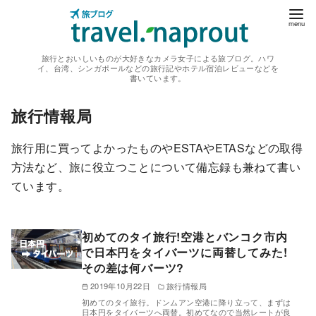
コ
ン
テ
旅行とおいしいものが大好きなカメラ女子による旅ブログ。ハワ
ン
イ、台湾、シンガポールなどの旅行記やホテル宿泊レビューなどを
書いています。
ツ
へ
旅行情報局
移
動
旅行用に買ってよかったものやESTAやETASなどの取得
方法など、旅に役立つことについて備忘録も兼ねて書い
ています。
初めてのタイ旅行!空港とバンコク市内
で日本円をタイバーツに両替してみた!
その差は何バーツ?
2019年10月22日
旅行情報局
初めてのタイ旅行。ドンムアン空港に降り立って、まずは
日本円をタイバーツへ両替。初めてなので当然レートが良