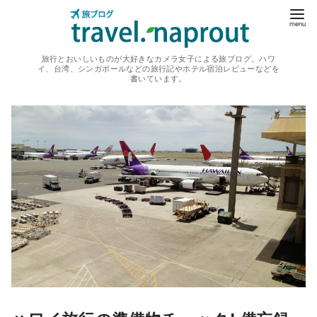
コ
ン
テ
旅行とおいしいものが大好きなカメラ女子による旅ブログ。ハワ
ン
イ、台湾、シンガポールなどの旅行記やホテル宿泊レビューなどを
書いています。
ツ
へ
移
動