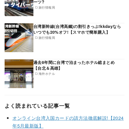
ーツ?
旅行情報局
台湾新幹線(台湾高鐵)の割引きっぷ!kkdayなら
いつでも20%オフ!【スマホで簡単購入】
旅行情報局
過去8年間に台湾で泊まったホテル総まとめ
【台北＆高雄】
海外ホテル
よく読まれている記事一覧
オンライン台湾入国カードの請方法徹底解説!【2024
年5月最新版】