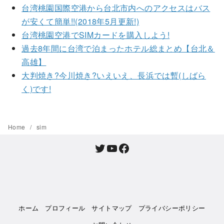
台湾桃園国際空港から台北市内へのアクセスはバス
が安くて簡単!!(2018年5月更新!)
台湾桃園空港でSIMカードを購入しよう!
過去8年間に台湾で泊まったホテル総まとめ【台北＆
高雄】
大判焼き?今川焼き?いえいえ、長浜では暫(しばら
く)です!
Home
sim
Twitter
YouTube
Facebook
ホーム
プロフィール
サイトマップ
プライバシーポリシー