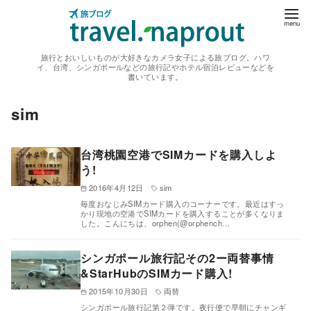
コ
ン
テ
旅行とおいしいものが大好きなカメラ女子による旅ブログ。ハワ
ン
イ、台湾、シンガポールなどの旅行記やホテル宿泊レビューなどを
書いています。
ツ
へ
sim
移
動
台湾桃園空港でSIMカードを購入しよ
う!
2016年4月12日
sim
毎度おなじみSIMカード購入のコーナーです。最近はすっ
かり現地の空港でSIMカードを購入することが多くなりま
した。こんにちは、orphen(@orphench…
シンガポール旅行記その2ー両替事情
&StarHubのSIMカード購入!
2015年10月30日
両替
シンガポール旅行記第２弾です。夜行便で早朝にチャンギ