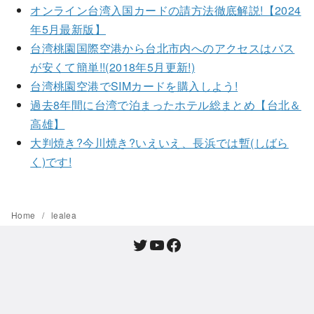
オンライン台湾入国カードの請方法徹底解説!【2024
年5月最新版】
台湾桃園国際空港から台北市内へのアクセスはバス
が安くて簡単!!(2018年5月更新!)
台湾桃園空港でSIMカードを購入しよう!
過去8年間に台湾で泊まったホテル総まとめ【台北＆
高雄】
大判焼き?今川焼き?いえいえ、長浜では暫(しばら
く)です!
Home
lealea
Twitter
YouTube
Facebook