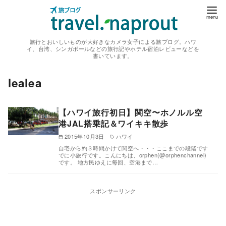
コ
ン
テ
旅行とおいしいものが大好きなカメラ女子による旅ブログ。ハワ
ン
イ、台湾、シンガポールなどの旅行記やホテル宿泊レビューなどを
書いています。
ツ
へ
lealea
移
動
【ハワイ旅行初日】関空〜ホノルル空
港JAL搭乗記＆ワイキキ散歩
2015年10月3日
ハワイ
自宅から約３時間かけて関空へ・・・ここまでの段階です
でに小旅行です。こんにちは、orphen(@orphenchannel)
です。 地方民ゆえに毎回、空港まで…
スポンサーリンク