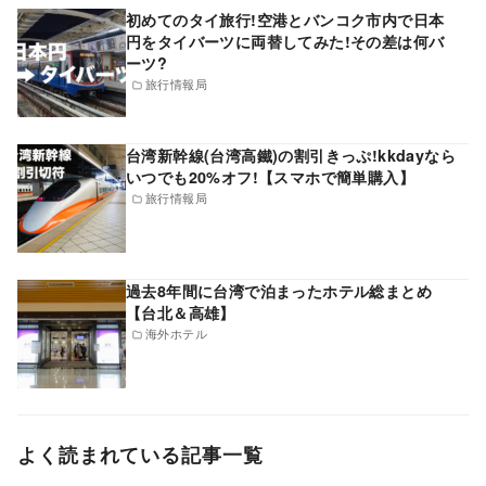
初めてのタイ旅行!空港とバンコク市内で日本
円をタイバーツに両替してみた!その差は何バ
ーツ?
旅行情報局
台湾新幹線(台湾高鐵)の割引きっぷ!kkdayなら
いつでも20%オフ!【スマホで簡単購入】
旅行情報局
過去8年間に台湾で泊まったホテル総まとめ
【台北＆高雄】
海外ホテル
よく読まれている記事一覧