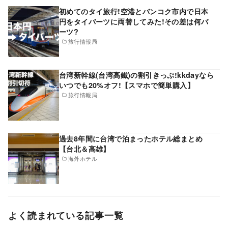
初めてのタイ旅行!空港とバンコク市内で日本
円をタイバーツに両替してみた!その差は何バ
ーツ?
旅行情報局
台湾新幹線(台湾高鐵)の割引きっぷ!kkdayなら
いつでも20%オフ!【スマホで簡単購入】
旅行情報局
過去8年間に台湾で泊まったホテル総まとめ
【台北＆高雄】
海外ホテル
よく読まれている記事一覧