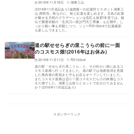
2015年11月18日
湖東三山
(2016年11月追記あり)滋賀随一の紅葉狩りスポット湖東三
山 西明寺。秋なのに、桜と紅葉を楽しめます。五色の紅葉
が魅せる天然のグラデーションは見応え抜群!本堂では、秘
仏で勝運祈願の「玄武刀ハ毘沙門天三尊像」も公開中。し
っかり願い事も祈願しつつ、ソニーRX100m4で紅葉撮影
も楽しんできました。
道の駅せせらぎの里こうらの前に一面
のコスモス畑!(2016年はお休み)
2015年11月11日
RX100m4
道の駅「せせらぎの里こうら」と、その向かい側にあるコ
スモス迷路へ行ってきました。道の駅では地産地消を意識
した県内発の窯焼きピザもお店もオープンしていました。
またコスモス迷路は辺り一面コスモスだらけの綺麗なコス
モス畑でした。湖東三山巡りとセットで出かけてみません
か？(2016年11月追記あり)
スポンサーリンク