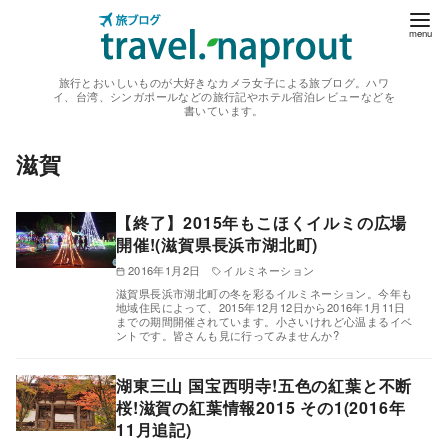
コ
ン
テ
旅行とおいしいものが大好きなカメラ女子による旅ブログ。ハワ
ン
イ、台湾、シンガポールなどの旅行記やホテル宿泊レビューなどを
書いています。
ツ
へ
滋賀
移
動
【終了】2015年もこほくイルミの広場
開催!(滋賀県長浜市湖北町)
2016年1月2日
イルミネーション
滋賀県長浜市湖北町の冬を彩るイルミネーション。今年も
地域住民によって、2015年12月12日から2016年1月11日
までの期間開催されています。小さいけれど心温まるイベ
ントです。皆さんも見に行ってみませんか?
湖東三山 国宝西明寺!五色の紅葉と不断
桜!滋賀の紅葉情報2015 その1(2016年
11月追記)