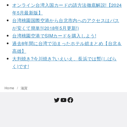
オンライン台湾入国カードの請方法徹底解説!【2024
年5月最新版】
台湾桃園国際空港から台北市内へのアクセスはバス
が安くて簡単!!(2018年5月更新!)
台湾桃園空港でSIMカードを購入しよう!
過去8年間に台湾で泊まったホテル総まとめ【台北＆
高雄】
大判焼き?今川焼き?いえいえ、長浜では暫(しばら
く)です!
Home
滋賀
Twitter
YouTube
Facebook