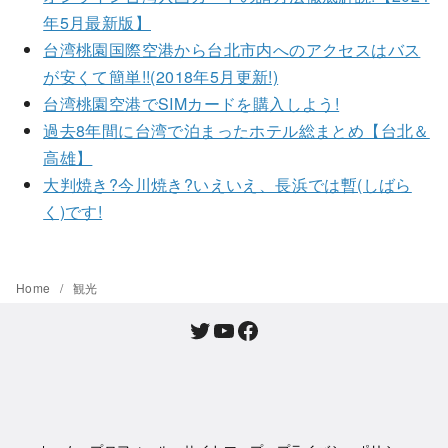
年5月最新版】
台湾桃園国際空港から台北市内へのアクセスはバス
が安くて簡単!!(2018年5月更新!)
台湾桃園空港でSIMカードを購入しよう!
過去8年間に台湾で泊まったホテル総まとめ【台北＆
高雄】
大判焼き?今川焼き?いえいえ、長浜では暫(しばら
く)です!
Home
観光
Twitter
YouTube
Facebook