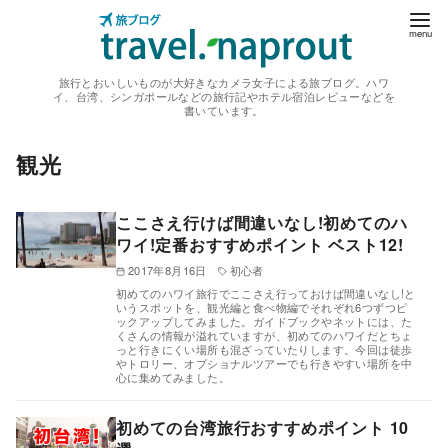
コ
ン
テ
旅行とおいしいものが大好きなカメラ女子による旅ブログ。ハワ
ン
イ、台湾、シンガポールなどの旅行記やホテル宿泊レビューなどを
書いています。
ツ
へ
観光
移
動
ここさえ行けば間違いなし!初めてのハ
ワイ!定番おすすめポイント ベスト12!
2017年8月16日
初心者
初めてのハワイ旅行でここさえ行っておけば間違いなし!と
いうスポットを、観光編と食べ物編でそれぞれ6つずつピ
ックアップしてみました。ガイドブックやネットには、た
くさんの情報が溢れていますが、初めてのハワイだとちょ
っと行きにくい場所も混ざっていたりします。今回は徒歩
やトロリー、オプショナルツアーでも行きやすい場所を中
心に集めてみました。
初めての台湾旅行おすすめポイント 10