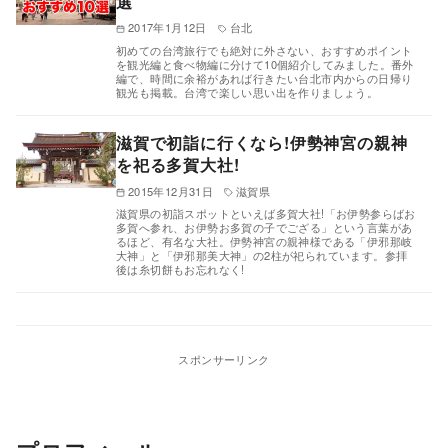
選
2017年1月12日
台北
初めての台湾旅行でも絶対に外さない、おすすめポイント
を観光編と食べ物編に分けて10個紹介してみました。番外
編で、時間に余裕があれば行きたい台北市内からの日帰り
観光も掲載。台湾で楽しい思い出を作りましょう。
滋賀で初詣に行くなら!伊勢神宮の親神
を祀る多賀大社!
2015年12月31日
滋賀県
滋賀県の初詣スポットといえば多賀大社!「お伊勢参らばお
多賀へ参れ、お伊勢お多賀の子でござる」という言葉があ
るほど、有名な大社。伊勢神宮の親神様である「伊邪那岐
大神」と「伊邪那美大神」の2柱が祀られています。参拝
後は糸切餅もお忘れなく!
スポンサーリンク