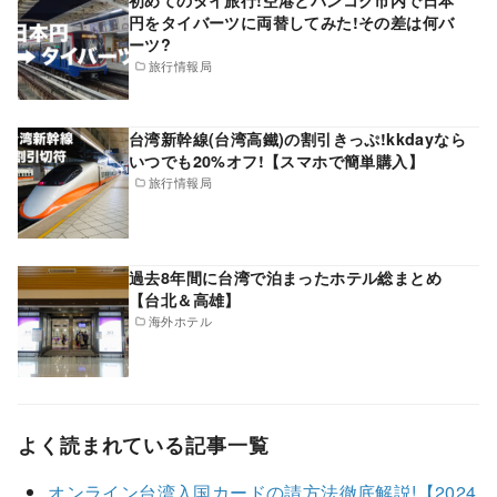
円をタイバーツに両替してみた!その差は何バ
ーツ?
旅行情報局
台湾新幹線(台湾高鐵)の割引きっぷ!kkdayなら
いつでも20%オフ!【スマホで簡単購入】
旅行情報局
過去8年間に台湾で泊まったホテル総まとめ
【台北＆高雄】
海外ホテル
よく読まれている記事一覧
オンライン台湾入国カードの請方法徹底解説!【2024