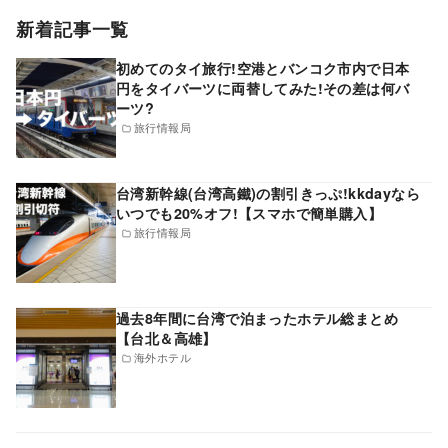
新着記事一覧
初めてのタイ旅行!空港とバンコク市内で日本
円をタイバーツに両替してみた!その差は何バ
ーツ?
旅行情報局
台湾新幹線(台湾高鐵)の割引きっぷ!kkdayなら
いつでも20%オフ!【スマホで簡単購入】
旅行情報局
過去8年間に台湾で泊まったホテル総まとめ
【台北＆高雄】
海外ホテル