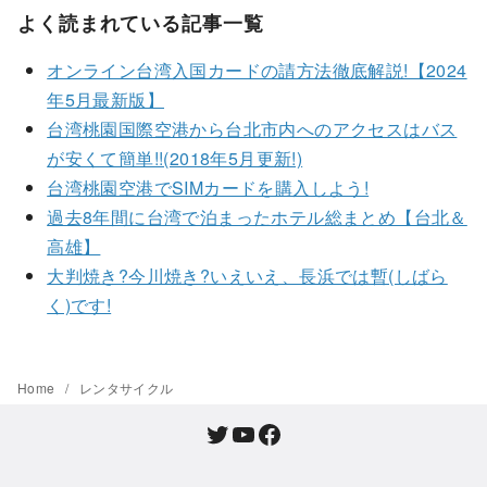
よく読まれている記事一覧
オンライン台湾入国カードの請方法徹底解説!【2024
年5月最新版】
台湾桃園国際空港から台北市内へのアクセスはバス
が安くて簡単!!(2018年5月更新!)
台湾桃園空港でSIMカードを購入しよう!
過去8年間に台湾で泊まったホテル総まとめ【台北＆
高雄】
大判焼き?今川焼き?いえいえ、長浜では暫(しばら
く)です!
Home
レンタサイクル
Twitter
YouTube
Facebook