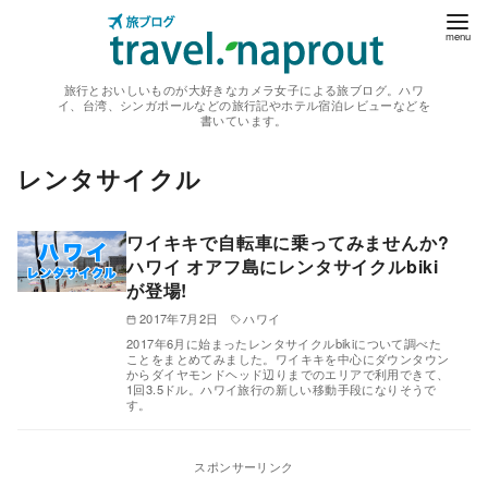
コ
ン
テ
旅行とおいしいものが大好きなカメラ女子による旅ブログ。ハワ
ン
イ、台湾、シンガポールなどの旅行記やホテル宿泊レビューなどを
書いています。
ツ
へ
レンタサイクル
移
動
ワイキキで自転車に乗ってみませんか?
ハワイ オアフ島にレンタサイクルbiki
が登場!
2017年7月2日
ハワイ
2017年6月に始まったレンタサイクルbikiについて調べた
ことをまとめてみました。ワイキキを中心にダウンタウン
からダイヤモンドヘッド辺りまでのエリアで利用できて、
1回3.5ドル。ハワイ旅行の新しい移動手段になりそうで
す。
スポンサーリンク