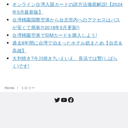
オンライン台湾入国カードの請方法徹底解説!【2024
年5月最新版】
台湾桃園国際空港から台北市内へのアクセスはバス
が安くて簡単!!(2018年5月更新!)
台湾桃園空港でSIMカードを購入しよう!
過去8年間に台湾で泊まったホテル総まとめ【台北＆
高雄】
大判焼き?今川焼き?いえいえ、長浜では暫(しばら
く)です!
Home
トロリー
Twitter
YouTube
Facebook