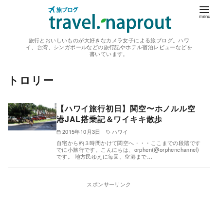
コ
ン
テ
旅行とおいしいものが大好きなカメラ女子による旅ブログ。ハワ
ン
イ、台湾、シンガポールなどの旅行記やホテル宿泊レビューなどを
書いています。
ツ
へ
トロリー
移
動
【ハワイ旅行初日】関空〜ホノルル空
港JAL搭乗記＆ワイキキ散歩
2015年10月3日
ハワイ
自宅から約３時間かけて関空へ・・・ここまでの段階です
でに小旅行です。こんにちは、orphen(@orphenchannel)
です。 地方民ゆえに毎回、空港まで…
スポンサーリンク