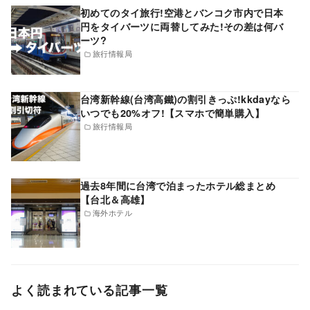
初めてのタイ旅行!空港とバンコク市内で日本
円をタイバーツに両替してみた!その差は何バ
ーツ?
旅行情報局
台湾新幹線(台湾高鐵)の割引きっぷ!kkdayなら
いつでも20%オフ!【スマホで簡単購入】
旅行情報局
過去8年間に台湾で泊まったホテル総まとめ
【台北＆高雄】
海外ホテル
よく読まれている記事一覧