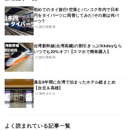
初めてのタイ旅行!空港とバンコク市内で日本
円をタイバーツに両替してみた!その差は何バ
ーツ?
旅行情報局
台湾新幹線(台湾高鐵)の割引きっぷ!kkdayなら
いつでも20%オフ!【スマホで簡単購入】
旅行情報局
過去8年間に台湾で泊まったホテル総まとめ
【台北＆高雄】
海外ホテル
よく読まれている記事一覧