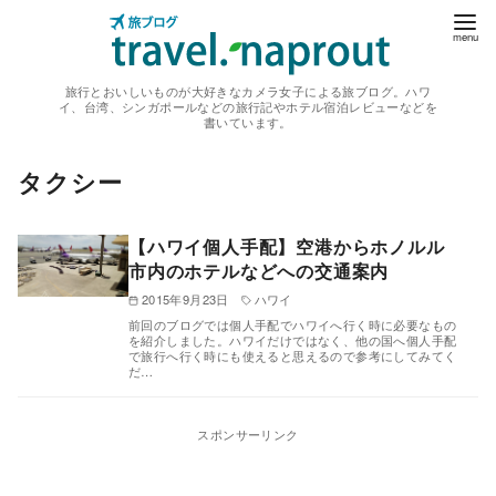
コ
ン
テ
旅行とおいしいものが大好きなカメラ女子による旅ブログ。ハワ
ン
イ、台湾、シンガポールなどの旅行記やホテル宿泊レビューなどを
書いています。
ツ
へ
タクシー
移
動
【ハワイ個人手配】空港からホノルル
市内のホテルなどへの交通案内
2015年9月23日
ハワイ
前回のブログでは個人手配でハワイへ行く時に必要なもの
を紹介しました。ハワイだけではなく、他の国へ個人手配
で旅行へ行く時にも使えると思えるので参考にしてみてく
だ…
スポンサーリンク