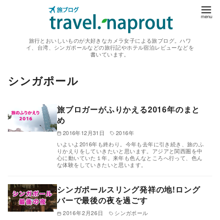
コ
ン
テ
旅行とおいしいものが大好きなカメラ女子による旅ブログ。ハワ
ン
イ、台湾、シンガポールなどの旅行記やホテル宿泊レビューなどを
書いています。
ツ
へ
シンガポール
移
動
旅ブロガーがふりかえる2016年のまと
め
2016年12月31日
2016年
いよいよ2016年も終わり。今年も去年に引き続き、旅のふ
りかえりをしていきたいと思います。アジアと関西圏を中
心に動いていた１年。来年も色んなところへ行って、色ん
な体験をしていきたいと思います。
シンガポールスリング発祥の地!ロング
バーで最後の夜を過ごす
2016年2月26日
シンガポール