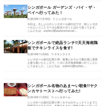
シンガポール ガーデンズ・バイ・ザ・
ベイへ行ってみた！
2015年11月19日
シンガポール
今日は、久しぶりのシンガポール旅行記です。初シンガポ
ールということでベタな観光スポットばかり巡ってます。
こんにちは、orphen(@orphenchannel…
シンガポールで絶品ランチ!!天天海南鶏
飯でチキンライスを食す!
2015年11月6日
チキンライス
シンガポール旅行記第５弾。無事にホテルで夏仕様に着替
え落ち着いたところで、ベタに天天海南鶏飯へ行くことに
してみました。こんにちは、orphen(@orphen…
シンガポール名物のあま〜い朝食!!ヤク
ンカヤトーストへ行ってみた!
2015年11月5日
シンガポール
シンガポール旅行記第４弾！ホテルのチェックインまで１
時間半ほどあるので、名物のあま〜い朝食を食べに行って