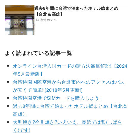
過去8年間に台湾で泊まったホテル総まとめ
【台北＆高雄】
海外ホテル
よく読まれている記事一覧
オンライン台湾入国カードの請方法徹底解説!【2024
年5月最新版】
台湾桃園国際空港から台北市内へのアクセスはバス
が安くて簡単!!(2018年5月更新!)
台湾桃園空港でSIMカードを購入しよう!
過去8年間に台湾で泊まったホテル総まとめ【台北＆
高雄】
大判焼き?今川焼き?いえいえ、長浜では暫(しばら
く)です!