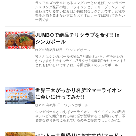
ラッフルズホテルにあるロングバーといえば、シンガポー
ルスリング発祥の地。ドライジンとチェリーブランデーが
使われている甘い飲み口が特徴的なカクテルです。女性や
普段お酒を飲まない方にもおすすめ。一度は訪れてみたい
一店です。
JUMBOで絶品チリクラブを食す!! in
シンガポール
2016年2月18日
シンガポール
皆さんはシンガポール名物は?と聞かれたら、何を思い浮
かべますか? チキンライス?ラクサ?福建麺?カヤトースト?
どれもおいしいですよね。今回は数々のシンガポール…
世界三大がっかり名所!?マーライオン
に会いに行ってみた!!
2016年2月8日
シンガポール
シンガポールといえばマーライオン!! ガイドブックの表紙
やテレビで紹介される時に必ず登場するにも関わらず、不
名誉な称号を与えられているのをご存知でしょうか?こ…
セントーサ島帰りにおすすめ!フード・