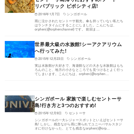
リパブリック ビボシティ店!
2016年1月7日
シンガポール
雨に泣かされたセントーサ観光。傘も持っていない私たち
はランチタイムにすることにしました。こんにちは、
orphen(@orphenchannel)です。 前回ま…
世界最大級の水族館!シーアクアリウム
へ行ってみた!
2015年12月23日
シンガポール
実は水族館が大好きで、海遊館などの大きな水族館はもち
ろんのこと、地方の小さなところでも見つけるとよく行っ
てしまいます。こんにちは、orphen(@orphen…
シンガポール 家族で楽しむセントーサ
島!行き方と3つのおすすめ!
2015年12月9日
セントーサ
シンガポールの一大レジャースポットといえばセントーサ
島! しかし、残念ながら雨に降られてユニーバサルスタジ
オに行けなかった、とても残念なorphen(@orp…