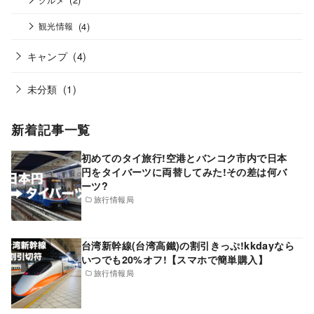
(4)
観光情報
キャンプ
(4)
未分類
(1)
新着記事一覧
初めてのタイ旅行!空港とバンコク市内で日本
円をタイバーツに両替してみた!その差は何バ
ーツ?
旅行情報局
台湾新幹線(台湾高鐵)の割引きっぷ!kkdayなら
いつでも20%オフ!【スマホで簡単購入】
旅行情報局