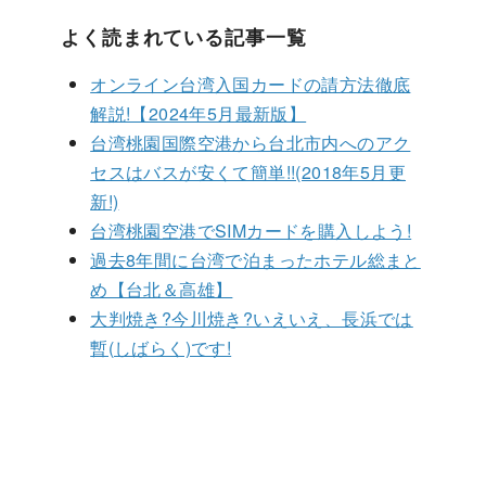
よく読まれている記事一覧
オンライン台湾入国カードの請方法徹底
解説!【2024年5月最新版】
台湾桃園国際空港から台北市内へのアク
セスはバスが安くて簡単!!(2018年5月更
新!)
台湾桃園空港でSIMカードを購入しよう!
過去8年間に台湾で泊まったホテル総まと
め【台北＆高雄】
大判焼き?今川焼き?いえいえ、長浜では
暫(しばらく)です!