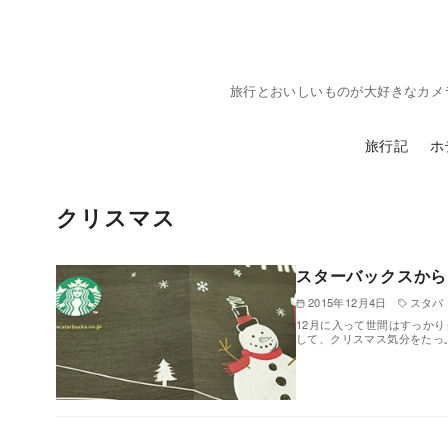
コ
ン
テ
旅行とおいしいものが大好きなカメ
ン
ツ
旅行記
ホ
へ
移
動
クリスマス
スターバックスから
2015年12月4日
スタバ
12月に入って世間はすっか
して、クリスマス気分をたっ