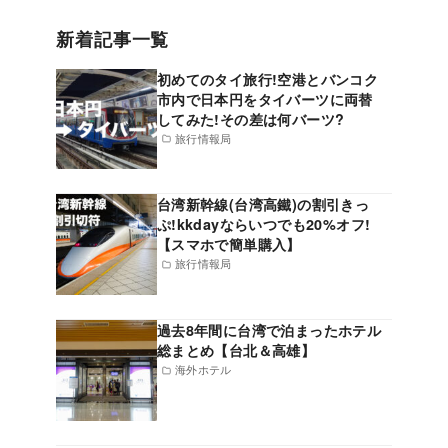
新着記事一覧
初めてのタイ旅行!空港とバンコク
市内で日本円をタイバーツに両替
してみた!その差は何バーツ?
旅行情報局
台湾新幹線(台湾高鐵)の割引きっ
ぷ!kkdayならいつでも20%オフ!
【スマホで簡単購入】
旅行情報局
過去8年間に台湾で泊まったホテル
総まとめ【台北＆高雄】
海外ホテル