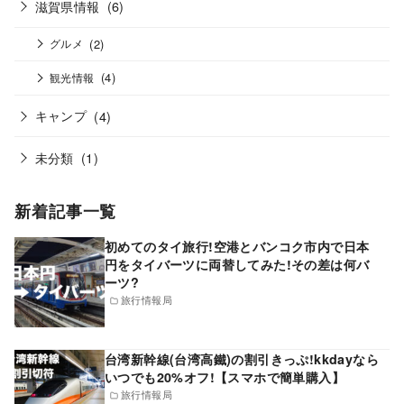
滋賀県情報
(6)
(2)
グルメ
(4)
観光情報
キャンプ
(4)
未分類
(1)
新着記事一覧
初めてのタイ旅行!空港とバンコク市内で日本
円をタイバーツに両替してみた!その差は何バ
ーツ?
旅行情報局
台湾新幹線(台湾高鐵)の割引きっぷ!kkdayなら
いつでも20%オフ!【スマホで簡単購入】
旅行情報局