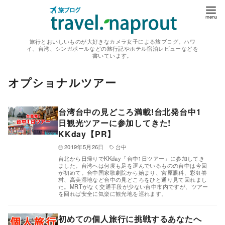
コ
ン
テ
旅行とおいしいものが大好きなカメラ女子による旅ブログ。ハワ
ン
イ、台湾、シンガポールなどの旅行記やホテル宿泊レビューなどを
書いています。
ツ
へ
オプショナルツアー
移
動
台湾台中の見どころ満載!台北発台中1
日観光ツアーに参加してきた!
KKday【PR】
2019年5月26日
台中
台北から日帰りでKKday「台中1日ツアー」に参加してき
ました。台湾へは何度も足を運んでいるものの台中は今回
が初めて。台中国家歌劇院から始まり、宮原眼科、彩虹眷
村、高美湿地など台中の見どころをひと通り見て回れまし
た。MRTがなく交通手段が少ない台中市内ですが、ツアー
を回れば安全に気楽に観光地を巡れます。
初めての個人旅行に挑戦するあなたへ