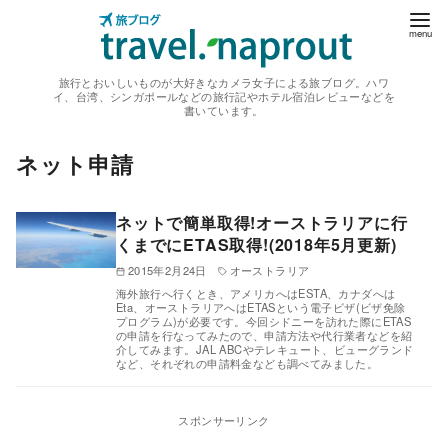
コ
ン
テ
旅行とおいしいものが大好きなカメラ女子による旅ブログ。ハワ
ン
イ、台湾、シンガポールなどの旅行記やホテル宿泊レビューなどを
書いています。
ツ
へ
ネット申請
移
動
ネットで簡単取得!オーストラリアに行
くまでにETAS取得!(2018年5月更新)
2015年2月24日
オーストラリア
海外旅行へ行くとき、アメリカへはESTA、カナダへは
Eta、オーストラリアへはETASという電子ビザ(ビザ免除
プログラム)が必要です。今回シドニーを訪れた際にETAS
の申請を行なってみたので、申請方法や代行業者などを紹
介してみます。JAL ABCやテレキュート、ビューグランド
など、それぞれの申請料金なども調べてみました。
スポンサーリンク