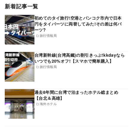
新着記事一覧
初めてのタイ旅行!空港とバンコク市内で日本
円をタイバーツに両替してみた!その差は何バ
ーツ?
旅行情報局
台湾新幹線(台湾高鐵)の割引きっぷ!kkdayなら
いつでも20%オフ!【スマホで簡単購入】
旅行情報局
過去8年間に台湾で泊まったホテル総まとめ
【台北＆高雄】
海外ホテル