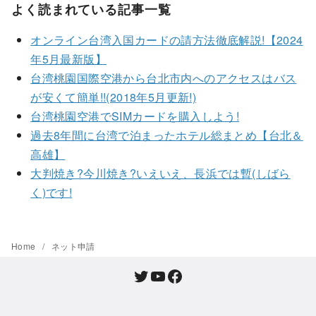
よく読まれている記事一覧
オンライン台湾入国カードの請方法徹底解説!【2024
年5月最新版】
台湾桃園国際空港から台北市内へのアクセスはバス
が安くて簡単!!(2018年5月更新!)
台湾桃園空港でSIMカードを購入しよう!
過去8年間に台湾で泊まったホテル総まとめ【台北＆
高雄】
大判焼き?今川焼き?いえいえ、長浜では暫(しばら
く)です!
Home
ネット申請
Twitter
YouTube
Facebook